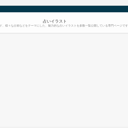
占いイラスト
ード、様々な占術などをテーマにした、魅力的な占いイラストを多数一覧公開している専門ページで