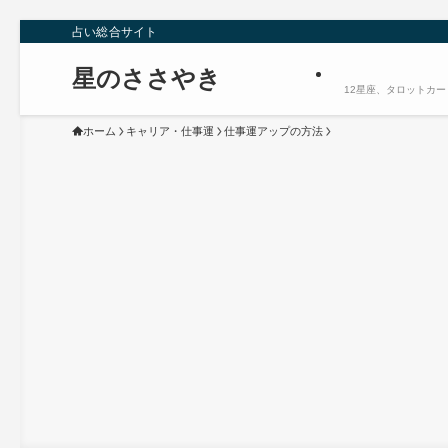
占い総合サイト
星のささやき
12星座、タロットカ
ホーム
キャリア・仕事運
仕事運アップの方法