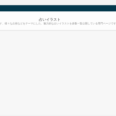
占いイラスト
ード、様々な占術などをテーマにした、魅力的な占いイラストを多数一覧公開している専門ページで