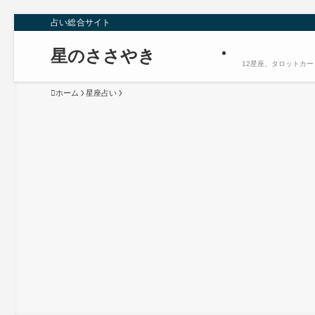
占い総合サイト
星のささやき
12星座、タロットカ
ホーム
星座占い