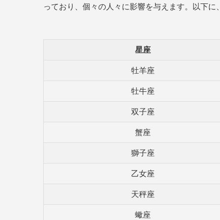
っており、個々の人々に影響を与えます。以下に
星座
牡羊座
牡牛座
双子座
蟹座
獅子座
乙女座
天秤座
蠍座