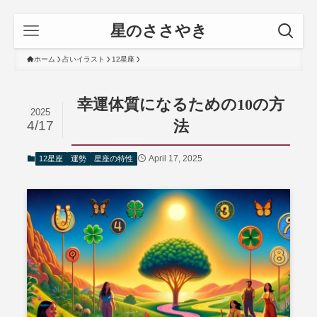
星のささやき
ホーム
占いイラスト
12星座
幸運体質になるための10の方
2025
法
4/17
April 17, 2025
12星座
運勢
星座の特性