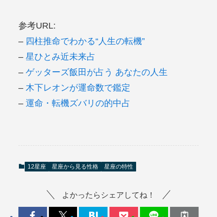
参考URL:
–
四柱推命でわかる“人生の転機”
–
星ひとみ近未来占
–
ゲッターズ飯田が占う あなたの人生
–
木下レオンが運命数で鑑定
–
運命・転機ズバリの的中占
12星座
星座から見る性格
星座の特性
よかったらシェアしてね！