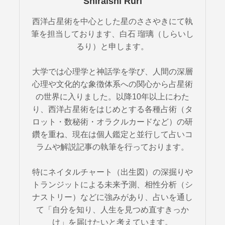
Shiraishi Ruri
西洋占星術を中心とした星のささやきにて執
筆を担当しております、白石 瑠璃（しらいし
るり）と申します。
大学では心理学と神話学を学び、人間の深層
心理や文化的な象徴体系への関心から占星術
の世界に入りました。以降10年以上にわた
り、西洋占星術をはじめとする各種占術（タ
ロット・数秘術・オラクルカードなど）の研
鑽を重ね、現在は個人鑑定と並行して占いコ
ラムや解説記事の執筆を行っております。
特にネイタルチャート（出生図）の深掘りや
トランジットによる未来予測、相性分析（シ
ナストリー）などに強みがあり、占いを通し
て「自分を知り、人生を見つめ直すきっか
け」を届けたいと考えています。